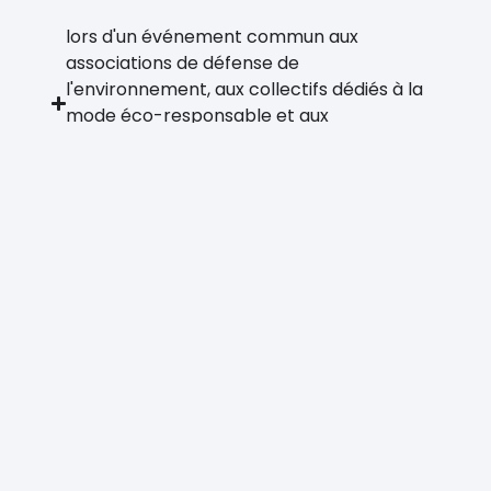
lors d'un événement commun aux
associations de défense de
l'environnement, aux collectifs dédiés à la
mode éco-responsable et aux
représentants institutionnels de la Mode
(mai 2025)
à l’approche de la dernière étape du vote
de la loi anti fast-fashion (mai-juin 2025)
lors de l'annonce de la SGM de son projet
d'ouvrir des espaces SHEIN au BHV et dans
des Galeries Lafayette (octobre 2025)
suite à la rumeur de l'ouverture de SHEIN à
Marseille (novembre 2025)