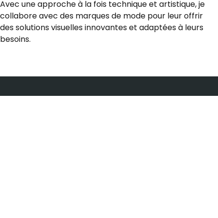
Avec une approche à la fois technique et artistique, je
collabore avec des marques de mode pour leur offrir
des solutions visuelles innovantes et adaptées à leurs
besoins.
Le syndicat des entreprises de Mode en région Sud
Copyright ©2026 Mode In Sud. All Rights Reserved Copyright
Mentions légales